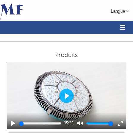
Langue
Produits
Play
05:35
Play
Mute
Enter